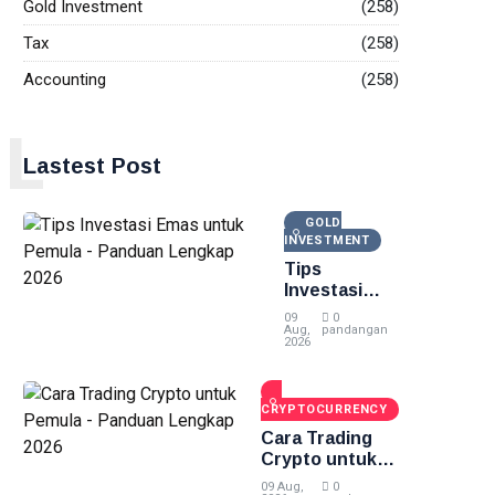
Gold Investment
(258)
Tax
(258)
Accounting
(258)
L
Lastest Post
GOLD
INVESTMENT
Tips
Investasi
Emas untuk
09
0
Pemula -
Aug,
pandangan
2026
Panduan
Lengkap
2026
CRYPTOCURRENCY
Cara Trading
Crypto untuk
Pemula -
09 Aug,
0