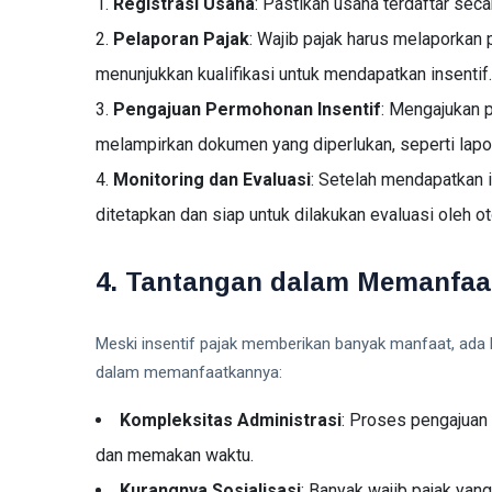
Registrasi Usaha
: Pastikan usaha terdaftar se
Pelaporan Pajak
: Wajib pajak harus melaporkan 
menunjukkan kualifikasi untuk mendapatkan insentif.
Pengajuan Permohonan Insentif
: Mengajukan 
melampirkan dokumen yang diperlukan, seperti lapor
Monitoring dan Evaluasi
: Setelah mendapatkan i
ditetapkan dan siap untuk dilakukan evaluasi oleh ot
4. Tantangan dalam Memanfaat
Meski insentif pajak memberikan banyak manfaat, ada 
dalam memanfaatkannya:
Kompleksitas Administrasi
: Proses pengajuan 
dan memakan waktu.
Kurangnya Sosialisasi
: Banyak wajib pajak ya