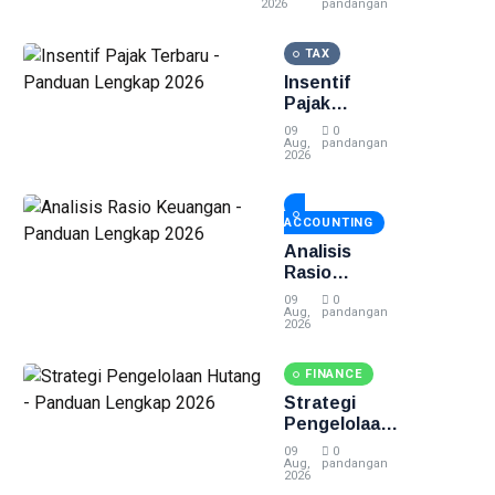
Panduan
2026
pandangan
Lengkap 2026
TAX
Insentif
Pajak
Terbaru -
09
0
Panduan
Aug,
pandangan
2026
Lengkap
2026
ACCOUNTING
Analisis
Rasio
Keuangan -
09
0
Panduan
Aug,
pandangan
2026
Lengkap
2026
FINANCE
Strategi
Pengelolaan
Hutang -
09
0
Panduan
Aug,
pandangan
2026
Lengkap