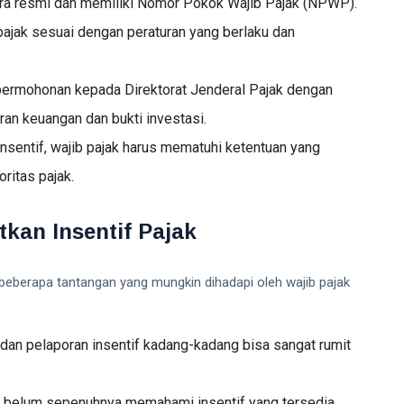
cara resmi dan memiliki Nomor Pokok Wajib Pajak (NPWP).
pajak sesuai dengan peraturan yang berlaku dan
permohonan kepada Direktorat Jenderal Pajak dengan
an keuangan dan bukti investasi.
nsentif, wajib pajak harus mematuhi ketentuan yang
oritas pajak.
kan Insentif Pajak
beberapa tantangan yang mungkin dihadapi oleh wajib pajak
dan pelaporan insentif kadang-kadang bisa sangat rumit
ng belum sepenuhnya memahami insentif yang tersedia,