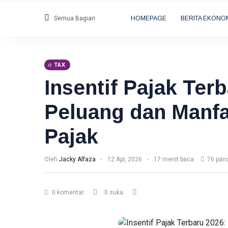
Semua Bagian
HOMEPAGE
BERITA EKONO
TAX
Insentif Pajak Ter
Peluang dan Manfa
Pajak
Oleh
Jacky Alfaza
12 Apr, 2026
17 menit baca
76 pan
0 komentar
0 suka