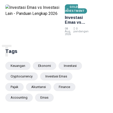
2026
GOLD
INVESTMENT
Investasi
Emas vs
Investasi
08
0
Lain -
Aug,
pandangan
2026
Panduan
Lengkap
T
2026
Tags
Keuangan
Ekonomi
Investasi
Cryptocurrency
Investasi Emas
Pajak
Akuntansi
Finance
Accounting
Emas