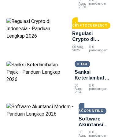
06
0
Pemula -
Aug,
pandangan
2026
Panduan
Lengkap
2026
CRYPTOCURRENCY
Regulasi
Crypto di
Indonesia -
06 Aug,
0
Panduan
2026
pandangan
Lengkap 2026
TAX
Sanksi
Keterlambatan
Pajak -
06
0
Panduan
Aug,
pandangan
2026
Lengkap 2026
ACCOUNTING
Software
Akuntansi
Modern -
06
0
Panduan
Aug,
pandangan