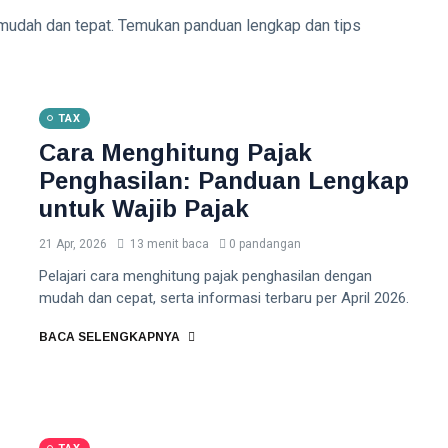
 mudah dan tepat. Temukan panduan lengkap dan tips
TAX
Cara Menghitung Pajak
Penghasilan: Panduan Lengkap
untuk Wajib Pajak
21 Apr, 2026
13 menit baca
0 pandangan
Pelajari cara menghitung pajak penghasilan dengan
mudah dan cepat, serta informasi terbaru per April 2026.
BACA SELENGKAPNYA