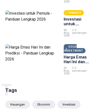
2026
Lengkap
2026
FINANCE
Investasi
untuk
Pemula -
06
0
Panduan
Aug,
pandangan
2026
Lengkap
2026
GOLD
INVESTMENT
Harga Emas
Hari Ini dan
Prediksi -
05
0
Panduan
Aug,
pandangan
2026
Lengkap
2026
T
Tags
Keuangan
Ekonomi
Investasi