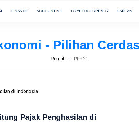
MI
FINANCE
ACCOUNTING
CRYPTOCURRENCY
PABEAN
Ekonomi - Pilihan Cerda
Rumah
PPh 21
tung Pajak Penghasilan di